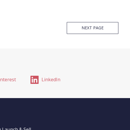
NEXT PAGE
interest
LinkedIn
y
Launch & Sell
.