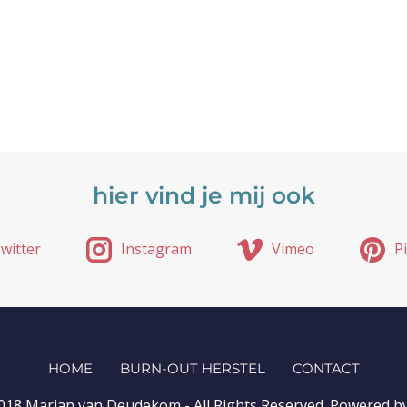
hier vind je mij ook
witter
Instagram
Vimeo
P
HOME
BURN-OUT HERSTEL
CONTACT
018 Marian van Deudekom - All Rights Reserved. Powered b