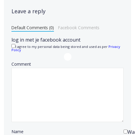
Leave a reply
Default Comments (0)
Facebook Comments
log in met je facebook account
I agree to my personal data being stored and used as per
Privacy
Policy
Comment
Name
Wa