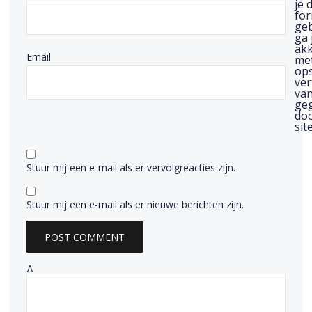
je d
for
geb
ga 
ak
Email
me
ops
ve
van
ge
doo
site
Stuur mij een e-mail als er vervolgreacties zijn.
Stuur mij een e-mail als er nieuwe berichten zijn.
Δ